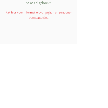
helaas al geboekt.
Klik hier voor informatie over prijzen en seizoens-
openingstijden
MIDGETGOLFTUINEN LAGE VUURSCHE
B.V.
info@midgetgolftuinen.nl
+
31356668212