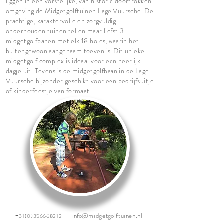
liggen in een vorstelijke, van historie doortrokken
omgeving de Midgetgolftuinen Lage Vuursche. De
prachtige, karaktervolle en zorgvuldig
onderhouden tuinen tellen maar liefst 3
midgetgolfbanen met elk 18 holes, waarin het
buitengewoon aangenaam toeven is. Dit unieke
midgetgolf complex is ideaal voor een heerlijk
dagje uit. Tevens is de midgetgolfbaan in de Lage
Vuursche bijzonder geschikt voor een bedrijfsuitje
of kinderfeestje van formaat.
+
|
info@
midgetgolftuinen.nl
31(0)356668212