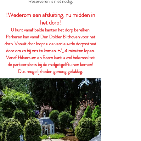
Reserveren is niet nodig.
!Wederom een afsluiting, nu midden in
het dorp!
U kunt vanaf beide kanten het dorp bereiken.
Parkeren kan vanaf Den Dolder Bilthoven voor het
dorp. Vanuit daar loopt u de vernieuwde dorpsstraat
door om zo bij ons te komen. +/_ 4 minuten lopen.
Vanaf Hilversum en Baarn kunt u wel helemaal tot
de parkeerplaats bij de midgetgolftuinen komen!
Dus mogelijkheden genoeg gelukkig.